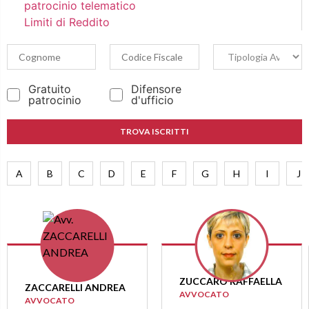
patrocinio telematico
Limiti di Reddito
Gratuito
Difensore
patrocinio
d'ufficio
TROVA ISCRITTI
A
B
C
D
E
F
G
H
I
J
ZUCCARO RAFFAELLA
ZACCARELLI ANDREA
AVVOCATO
AVVOCATO