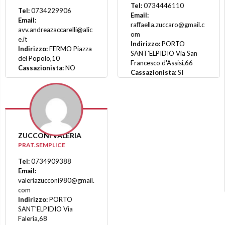
Tel:
0734446110
Tel:
0734229906
Email:
Email:
raffaella.zuccaro@gmail.c
avv.andreazaccarelli@alic
om
e.it
Indirizzo:
PORTO
Indirizzo:
FERMO Piazza
SANT'ELPIDIO Via San
del Popolo,10
Francesco d'Assisi,66
Cassazionista:
NO
Cassazionista:
SI
ZUCCONI VALERIA
PRAT.SEMPLICE
Tel:
0734909388
Email:
valeriazucconi980@gmail.
com
Indirizzo:
PORTO
SANT'ELPIDIO Via
Faleria,68