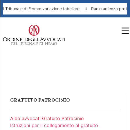
l Tribunale di Fermo: variazione tabellare
Ruolo udienza prelimi
ALBO AVVOCATI
Home
/
Gratuito Patrocinio
/
Albo
GRATUITO
avvocati Gratuito Patrocinio
PATROCINIO
GRATUITO PATROCINIO
Albo avvocati Gratuito Patrocinio
Istruzioni per il collegamento al gratuito