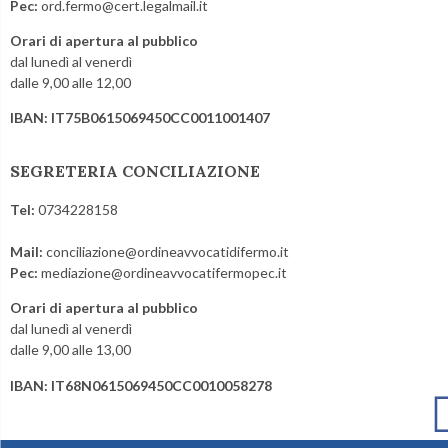
Pec:
ord.fermo@cert.legalmail.it
Orari di apertura al pubblico
dal lunedì al venerdì
dalle 9,00 alle 12,00
IBAN: IT75B0615069450CC0011001407
SEGRETERIA CONCILIAZIONE
Tel:
0734228158
Mail:
conciliazione@ordineavvocatidifermo.it
Pec:
mediazione@ordineavvocatifermopec.it
Orari di apertura al pubblico
dal lunedì al venerdì
dalle 9,00 alle 13,00
IBAN: IT68N0615069450CC0010058278