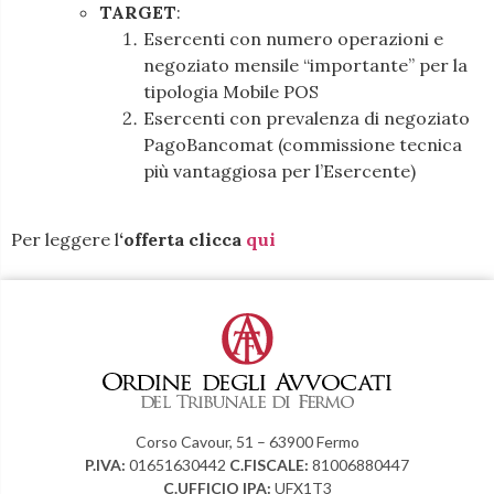
TARGET
:
Esercenti con numero operazioni e
negoziato mensile “importante” per la
tipologia Mobile POS
Esercenti con prevalenza di negoziato
PagoBancomat (commissione tecnica
più vantaggiosa per l’Esercente)
Per leggere l
‘offerta clicca
qui
Corso Cavour, 51 – 63900 Fermo
P.IVA:
01651630442
C.FISCALE:
81006880447
C.UFFICIO IPA:
UFX1T3