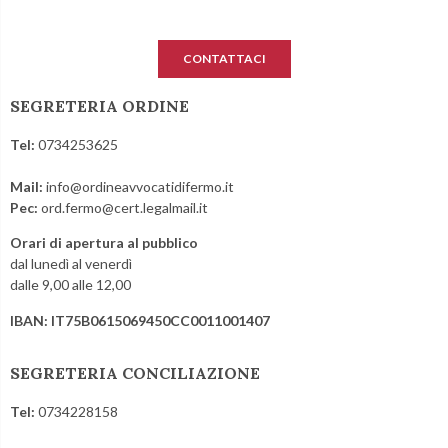
CONTATTACI
SEGRETERIA ORDINE
Tel:
0734253625
Mail:
info@ordineavvocatidifermo.it
Pec:
ord.fermo@cert.legalmail.it
Orari di apertura al pubblico
dal lunedì al venerdì
dalle 9,00 alle 12,00
IBAN: IT75B0615069450CC0011001407
SEGRETERIA CONCILIAZIONE
Tel:
0734228158