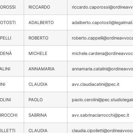
OROSSI
RICCARDO
riccardo.caporossi@ordineavv
OTOSTI
ADALBERTO
adalberto.capotosti@legalmail.
PELLI
ROBERTO
roberto.cappelli@ordineavvoca
RDENÀ
MICHELE
michele.cardena@ordineavvoca
ALINI
ANNAMARIA
annamaria.catalini@ordineavvo
INI
CLAUDIA
avv.claudiacatini@pec.it
OLINI
PAOLO
paolo.cerolini@pec.studiolegale
RROCCHI
SABRINA
avv.sabrinaciarrocchi@pec.it
OLLETTI
CLAUDIA
claudia.cipolletti@ordineavvoc