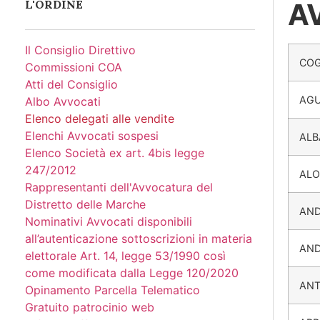
L'ORDINE
A
Il Consiglio Direttivo
CO
Commissioni COA
Atti del Consiglio
AGU
Albo Avvocati
Elenco delegati alle vendite
Elenchi Avvocati sospesi
ALB
Elenco Società ex art. 4bis legge
247/2012
AL
Rappresentanti dell'Avvocatura del
Distretto delle Marche
AND
Nominativi Avvocati disponibili
all’autenticazione sottoscrizioni in materia
AND
elettorale Art. 14, legge 53/1990 così
come modificata dalla Legge 120/2020
ANT
Opinamento Parcella Telematico
Gratuito patrocinio web