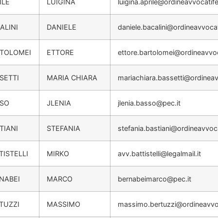
ILE
LUIGINA
luigina.aprile@ordineavvocatif
ALINI
DANIELE
daniele.bacalini@ordineavvoca
TOLOMEI
ETTORE
ettore.bartolomei@ordineavvo
SETTI
MARIA CHIARA
mariachiara.bassetti@ordineav
SSO
JLENIA
jlenia.basso@pec.it
TIANI
STEFANIA
stefania.bastiani@ordineavvoc
TISTELLI
MIRKO
avv.battistelli@legalmail.it
NABEI
MARCO
bernabeimarco@pec.it
TUZZI
MASSIMO
massimo.bertuzzi@ordineavvo