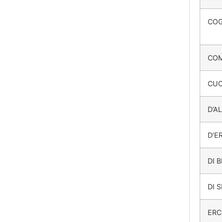
COG
COM
CU
D’A
D’E
DI 
DI 
ERC