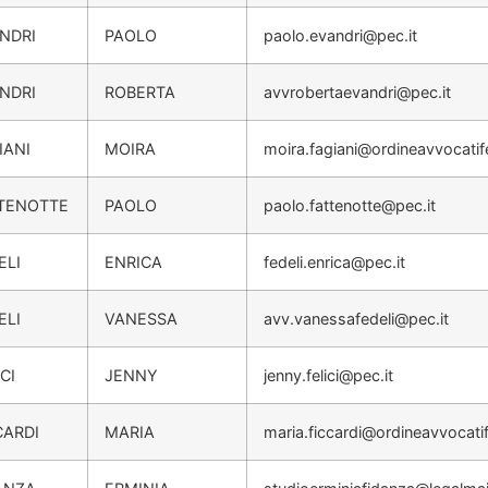
NDRI
PAOLO
paolo.evandri@pec.it
NDRI
ROBERTA
avvrobertaevandri@pec.it
IANI
MOIRA
moira.fagiani@ordineavvocatif
TENOTTE
PAOLO
paolo.fattenotte@pec.it
ELI
ENRICA
fedeli.enrica@pec.it
ELI
VANESSA
avv.vanessafedeli@pec.it
CI
JENNY
jenny.felici@pec.it
CARDI
MARIA
maria.ficcardi@ordineavvocati