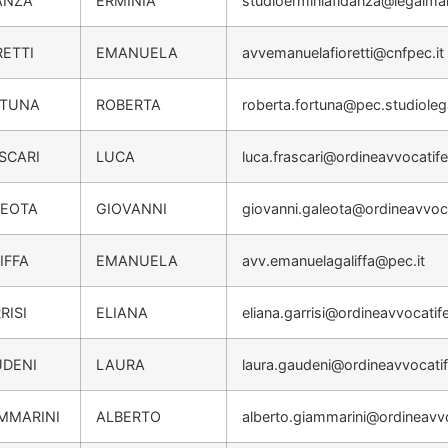
ANZA
ERMINIA
studioerminiafidanza@legalmail
RETTI
EMANUELA
avvemanuelafioretti@cnfpec.it
RTUNA
ROBERTA
roberta.fortuna@pec.studiolega
SCARI
LUCA
luca.frascari@ordineavvocatif
LEOTA
GIOVANNI
giovanni.galeota@ordineavvoc
IFFA
EMANUELA
avv.emanuelagaliffa@pec.it
RISI
ELIANA
eliana.garrisi@ordineavvocatif
DENI
LAURA
laura.gaudeni@ordineavvocati
MMARINI
ALBERTO
alberto.giammarini@ordineavv