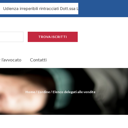
za irreperibili rintracciati Dott.ssa Leopardi 1.09.2026
Provv. P
TROVA ISCRITTI
r l’avvocato
Contatti
Home
/
L’ordine
/
Elenco delegati alle vendite