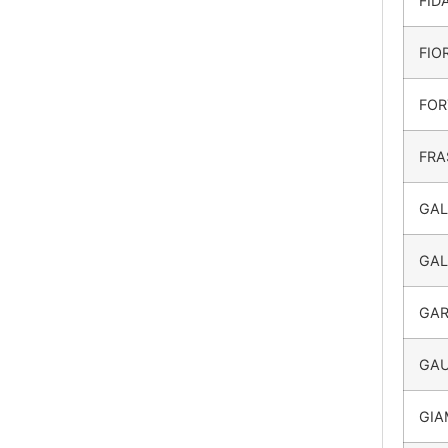
FID
FIO
FO
FRA
GA
GAL
GAR
GAU
GIA