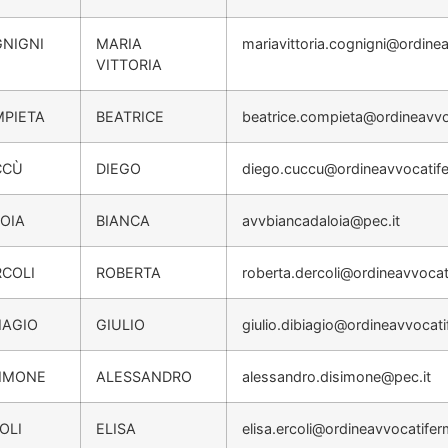
NIGNI
MARIA
mariavittoria.cognigni@ordine
VITTORIA
PIETA
BEATRICE
beatrice.compieta@ordineavvo
CCÙ
DIEGO
diego.cuccu@ordineavvocatife
LOIA
BIANCA
avvbiancadaloia@pec.it
RCOLI
ROBERTA
roberta.dercoli@ordineavvocat
BIAGIO
GIULIO
giulio.dibiagio@ordineavvocati
SIMONE
ALESSANDRO
alessandro.disimone@pec.it
OLI
ELISA
elisa.ercoli@ordineavvocatifer