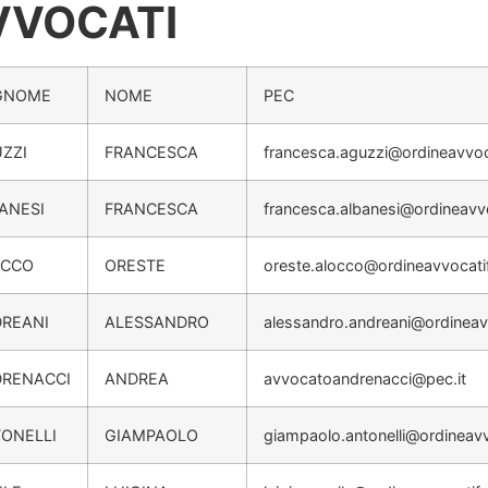
VVOCATI
GNOME
NOME
PEC
ZZI
FRANCESCA
francesca.aguzzi@ordineavvoc
ANESI
FRANCESCA
francesca.albanesi@ordineavv
OCCO
ORESTE
oreste.alocco@ordineavvocati
REANI
ALESSANDRO
alessandro.andreani@ordineav
RENACCI
ANDREA
avvocatoandrenacci@pec.it
ONELLI
GIAMPAOLO
giampaolo.antonelli@ordineavv