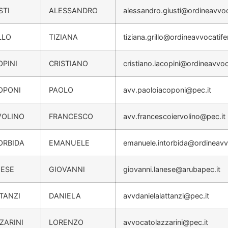
STI
ALESSANDRO
alessandro.giusti@ordineavvoc
LLO
TIZIANA
tiziana.grillo@ordineavvocatif
OPINI
CRISTIANO
cristiano.iacopini@ordineavvoc
OPONI
PAOLO
avv.paoloiacoponi@pec.it
VOLINO
FRANCESCO
avv.francescoiervolino@pec.it
ORBIDA
EMANUELE
emanuele.intorbida@ordineavv
ESE
GIOVANNI
giovanni.lanese@arubapec.it
TANZI
DANIELA
avvdanielalattanzi@pec.it
ZARINI
LORENZO
avvocatolazzarini@pec.it