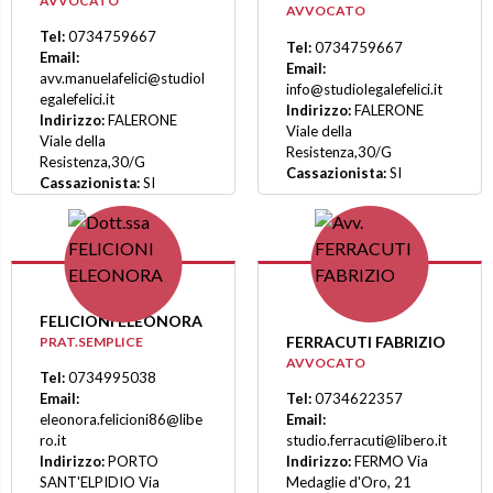
AVVOCATO
AVVOCATO
Tel:
0734759667
Tel:
0734759667
Email:
Email:
avv.manuelafelici@studiol
info@studiolegalefelici.it
egalefelici.it
Indirizzo:
FALERONE
Indirizzo:
FALERONE
Viale della
Viale della
Resistenza,30/G
Resistenza,30/G
Cassazionista:
SI
Cassazionista:
SI
FELICIONI ELEONORA
FERRACUTI FABRIZIO
PRAT.SEMPLICE
AVVOCATO
Tel:
0734995038
Email:
Tel:
0734622357
eleonora.felicioni86@libe
Email:
ro.it
studio.ferracuti@libero.it
Indirizzo:
PORTO
Indirizzo:
FERMO Via
SANT'ELPIDIO Via
Medaglie d'Oro, 21