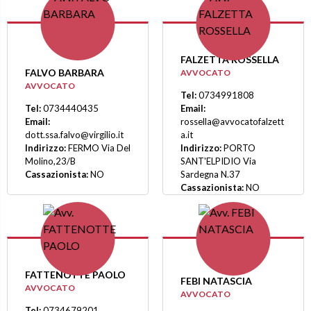
FALZETTA ROSSELLA
FALVO BARBARA
AVVOCATO
AVVOCATO
Tel:
0734991808
Tel:
0734440435
Email:
Email:
rossella@avvocatofalzett
dott.ssa.falvo@virgilio.it
a.it
Indirizzo:
FERMO Via Del
Indirizzo:
PORTO
Molino,23/B
SANT'ELPIDIO Via
Cassazionista:
NO
Sardegna N.37
Cassazionista:
NO
FATTENOTTE PAOLO
FEBI NATASCIA
AVVOCATO
AVVOCATO
Tel:
0734679201