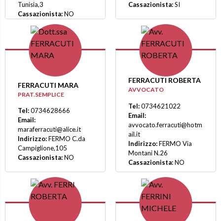
Tunisia,3
Cassazionista:
SI
Cassazionista:
NO
FERRACUTI ROBERTA
FERRACUTI MARA
AVVOCATO
PRAT.SEMPLICE
Tel:
0734621022
Tel:
0734628666
Email:
Email:
avvocato.ferracuti@hotm
maraferracuti@alice.it
ail.it
Indirizzo:
FERMO C.da
Indirizzo:
FERMO Via
Campiglione,105
Montani N.26
Cassazionista:
NO
Cassazionista:
NO