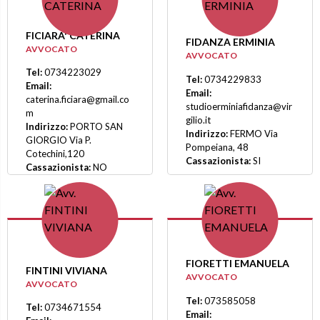
FICIARA' CATERINA
FIDANZA ERMINIA
AVVOCATO
AVVOCATO
Tel:
0734223029
Tel:
0734229833
Email:
Email:
caterina.ficiara@gmail.co
studioerminiafidanza@vir
m
gilio.it
Indirizzo:
PORTO SAN
Indirizzo:
FERMO Via
GIORGIO Via P.
Pompeiana, 48
Cotechini,120
Cassazionista:
SI
Cassazionista:
NO
FIORETTI EMANUELA
FINTINI VIVIANA
AVVOCATO
AVVOCATO
Tel:
073585058
Tel:
0734671554
Email: