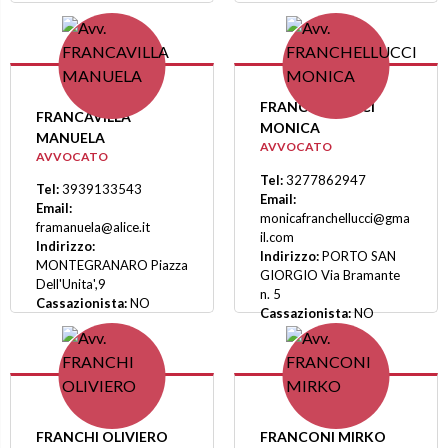
FRANCHELLUCCI
FRANCAVILLA
MONICA
MANUELA
AVVOCATO
AVVOCATO
Tel:
3277862947
Tel:
3939133543
Email:
Email:
monicafranchellucci@gma
framanuela@alice.it
il.com
Indirizzo:
Indirizzo:
PORTO SAN
MONTEGRANARO Piazza
GIORGIO Via Bramante
Dell'Unita',9
n. 5
Cassazionista:
NO
Cassazionista:
NO
FRANCHI OLIVIERO
FRANCONI MIRKO