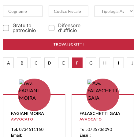
Gratuito
Difensore
patrocinio
d'ufficio
TROVA ISCRITTI
A
B
C
D
E
F
G
H
I
J
FAGIANI MOIRA
FALASCHETTI GAIA
AVVOCATO
AVVOCATO
Tel:
0734511160
Tel:
0735736090
Email:
Email: