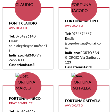
FORTUNA JACOPO
FONTI CLAUDIO
AVVOCATO
AVVOCATO
Tel:
0734674667
Tel:
0734226140
Email:
Email:
jacopofortuna@gmail.co
studiolegale@palmafonti.i
m
t
Indirizzo:
PORTO SAN
Indirizzo:
FERMO Via
GIORGIO Via Garibaldi,
Zeppilli,11
123
Cassazionista:
SI
Cassazionista:
NO
FORTUNA MARCO
FORTUNA RAFFAELA
PRAT.SEMPLICE
AVVOCATO
Tel:
0734674667