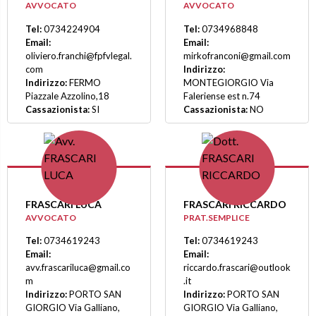
AVVOCATO
AVVOCATO
Tel:
0734224904
Tel:
0734968848
Email:
Email:
oliviero.franchi@fpfvlegal.
mirkofranconi@gmail.com
com
Indirizzo:
Indirizzo:
FERMO
MONTEGIORGIO Via
Piazzale Azzolino,18
Faleriense est n.74
Cassazionista:
SI
Cassazionista:
NO
FRASCARI LUCA
FRASCARI RICCARDO
AVVOCATO
PRAT.SEMPLICE
Tel:
0734619243
Tel:
0734619243
Email:
Email:
avv.frascariluca@gmail.co
riccardo.frascari@outlook
m
.it
Indirizzo:
PORTO SAN
Indirizzo:
PORTO SAN
GIORGIO Via Galliano,
GIORGIO Via Galliano,