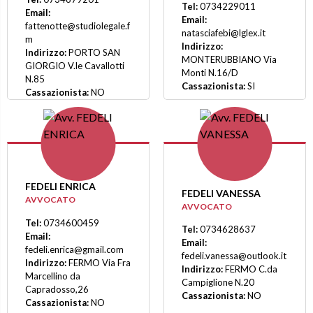
Tel:
0734229011
Email:
Email:
fattenotte@studiolegale.f
natasciafebi@lglex.it
m
Indirizzo:
Indirizzo:
PORTO SAN
MONTERUBBIANO Via
GIORGIO V.le Cavallotti
Monti N.16/D
N.85
Cassazionista:
SI
Cassazionista:
NO
FEDELI ENRICA
FEDELI VANESSA
AVVOCATO
AVVOCATO
Tel:
0734600459
Tel:
0734628637
Email:
Email:
fedeli.enrica@gmail.com
fedeli.vanessa@outlook.it
Indirizzo:
FERMO Via Fra
Indirizzo:
FERMO C.da
Marcellino da
Campiglione N.20
Capradosso,26
Cassazionista:
NO
Cassazionista:
NO