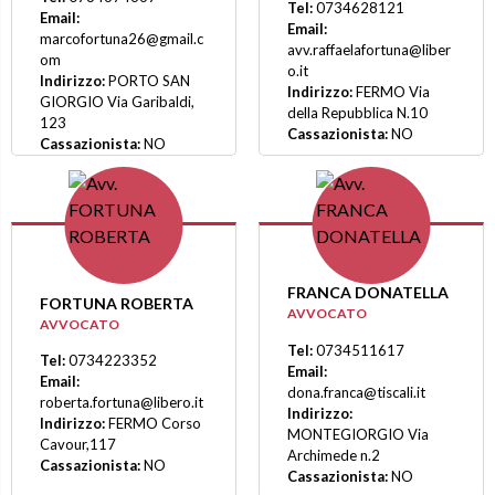
Tel:
0734628121
Email:
Email:
marcofortuna26@gmail.c
avv.raffaelafortuna@liber
om
o.it
Indirizzo:
PORTO SAN
Indirizzo:
FERMO Via
GIORGIO Via Garibaldi,
della Repubblica N.10
123
Cassazionista:
NO
Cassazionista:
NO
FRANCA DONATELLA
FORTUNA ROBERTA
AVVOCATO
AVVOCATO
Tel:
0734511617
Tel:
0734223352
Email:
Email:
dona.franca@tiscali.it
roberta.fortuna@libero.it
Indirizzo:
Indirizzo:
FERMO Corso
MONTEGIORGIO Via
Cavour,117
Archimede n.2
Cassazionista:
NO
Cassazionista:
NO