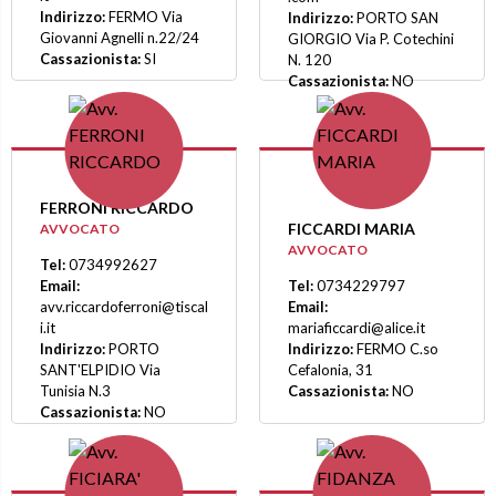
Indirizzo:
FERMO Via
Indirizzo:
PORTO SAN
Giovanni Agnelli n.22/24
GIORGIO Via P. Cotechini
Cassazionista:
SI
N. 120
Cassazionista:
NO
FERRONI RICCARDO
FICCARDI MARIA
AVVOCATO
AVVOCATO
Tel:
0734992627
Email:
Tel:
0734229797
avv.riccardoferroni@tiscal
Email:
i.it
mariaficcardi@alice.it
Indirizzo:
PORTO
Indirizzo:
FERMO C.so
SANT'ELPIDIO Via
Cefalonia, 31
Tunisia N.3
Cassazionista:
NO
Cassazionista:
NO