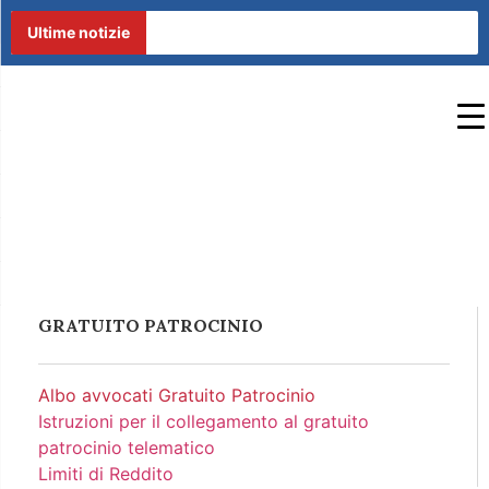
Ultime notizie
ALBO AVVOCATI
Home
/
Gratuito Patrocinio
/
Albo
GRATUITO
avvocati Gratuito Patrocinio
PATROCINIO
GRATUITO PATROCINIO
Albo avvocati Gratuito Patrocinio
Istruzioni per il collegamento al gratuito
patrocinio telematico
Limiti di Reddito