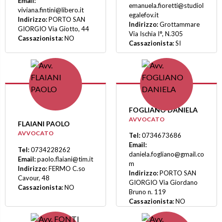
Email:
emanuela.fioretti@studiol
viviana.fintini@libero.it
egalefov.it
Indirizzo:
PORTO SAN
Indirizzo:
Grottammare
GIORGIO Via Giotto, 44
Via Ischia I°, N.305
Cassazionista:
NO
Cassazionista:
SI
FOGLIANO DANIELA
AVVOCATO
FLAIANI PAOLO
AVVOCATO
Tel:
0734673686
Email:
Tel:
0734228262
daniela.fogliano@gmail.co
Email:
paolo.flaiani@tim.it
m
Indirizzo:
FERMO C.so
Indirizzo:
PORTO SAN
Cavour, 48
GIORGIO Via Giordano
Cassazionista:
NO
Bruno n. 119
Cassazionista:
NO