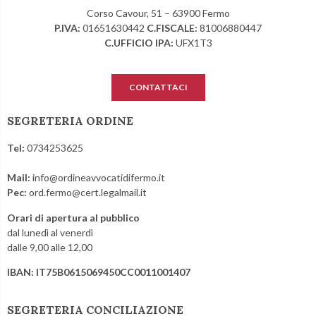
Corso Cavour, 51 – 63900 Fermo
P.IVA:
01651630442
C.FISCALE:
81006880447
C.UFFICIO IPA:
UFX1T3
CONTATTACI
SEGRETERIA ORDINE
Tel:
0734253625
Mail:
info@ordineavvocatidifermo.it
Pec:
ord.fermo@cert.legalmail.it
Orari di apertura al pubblico
dal lunedì al venerdì
dalle 9,00 alle 12,00
IBAN: IT75B0615069450CC0011001407
SEGRETERIA CONCILIAZIONE