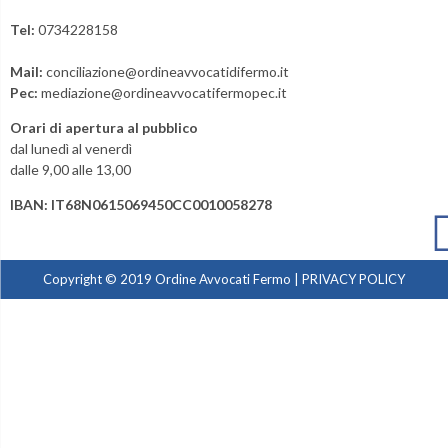
Tel:
0734228158
Mail:
conciliazione@ordineavvocatidifermo.it
Pec:
mediazione@ordineavvocatifermopec.it
Orari di apertura al pubblico
dal lunedì al venerdì
dalle 9,00 alle 13,00
IBAN: IT68N0615069450CC0010058278
Copyright © 2019 Ordine Avvocati Fermo |
PRIVACY POLICY