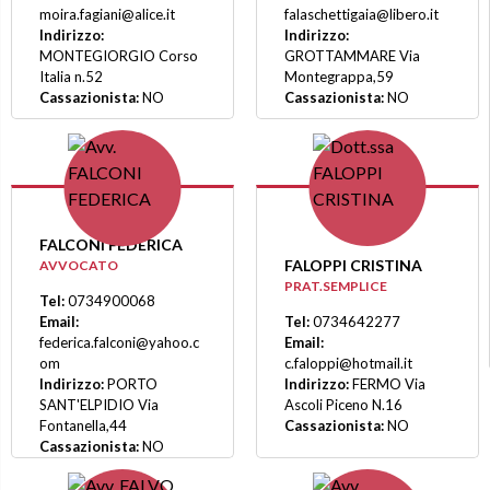
moira.fagiani@alice.it
falaschettigaia@libero.it
Indirizzo:
Indirizzo:
MONTEGIORGIO Corso
GROTTAMMARE Via
Italia n.52
Montegrappa,59
Cassazionista:
NO
Cassazionista:
NO
FALCONI FEDERICA
FALOPPI CRISTINA
AVVOCATO
PRAT.SEMPLICE
Tel:
0734900068
Email:
Tel:
0734642277
federica.falconi@yahoo.c
Email:
om
c.faloppi@hotmail.it
Indirizzo:
PORTO
Indirizzo:
FERMO Via
SANT'ELPIDIO Via
Ascoli Piceno N.16
Fontanella,44
Cassazionista:
NO
Cassazionista:
NO