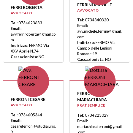
FERRINI MICHELE
FERRI ROBERTA
AVVOCATO
AVVOCATO
Tel:
0734340320
Tel:
0734623633
Email:
Email:
avv.michele.ferrini@gmail.
avv.ferriroberta@gmail.co
com
m
Indirizzo:
FERMO Via
Indirizzo:
FERMO Via
Campo delle Legioni
XXV Aprile N.74
Romane 49
Cassazionista:
NO
Cassazionista:
NO
FERRONI
FERRONI CESARE
MARIACHIARA
AVVOCATO
PRAT.SEMPLICE
Tel:
0734605344
Tel:
0734223029
Email:
Email:
cesareferroni@studiaiuris.
mariachiaraferroni@gmail
it
.com