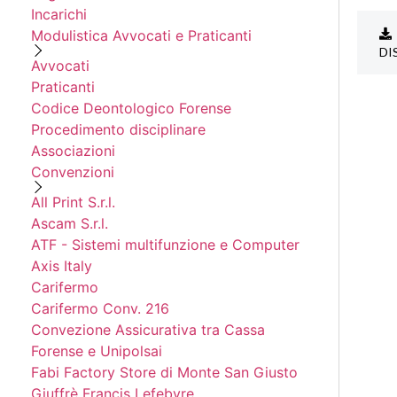
Incarichi
Modulistica Avvocati e Praticanti
DI
Avvocati
Praticanti
Codice Deontologico Forense
Procedimento disciplinare
Associazioni
Convenzioni
All Print S.r.l.
Ascam S.r.l.
ATF - Sistemi multifunzione e Computer
Axis Italy
Carifermo
Carifermo Conv. 216
Convezione Assicurativa tra Cassa
Forense e Unipolsai
Fabi Factory Store di Monte San Giusto
Giuffrè Francis Lefebvre