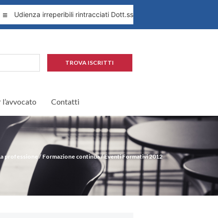
Udienza irreperibili rintracciati Dott.ssa Leopardi 1.09.2026
Pr
TROVA ISCRITTI
r l’avvocato
Contatti
La professione
/
Formazione continua
/
Eventi Formativi 2012