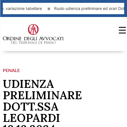
: variazione tabellare
Ruolo udienza preliminare ed orari Dott
PENALE
UDIENZA
PRELIMINARE
DOTT.SSA
LEOPARDI