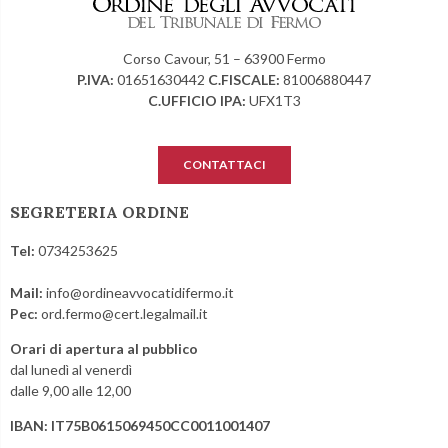
Corso Cavour, 51 – 63900 Fermo
P.IVA:
01651630442
C.FISCALE:
81006880447
C.UFFICIO IPA:
UFX1T3
CONTATTACI
SEGRETERIA ORDINE
Tel:
0734253625
Mail:
info@ordineavvocatidifermo.it
Pec:
ord.fermo@cert.legalmail.it
Orari di apertura al pubblico
dal lunedì al venerdì
dalle 9,00 alle 12,00
IBAN: IT75B0615069450CC0011001407