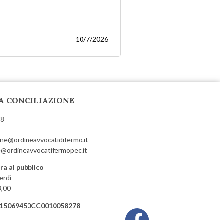
10/7/2026
A CONCILIAZIONE
58
ione@ordineavvocatidifermo.it
@ordineavvocatifermopec.it
ra al pubblico
erdì
3,00
615069450CC0010058278