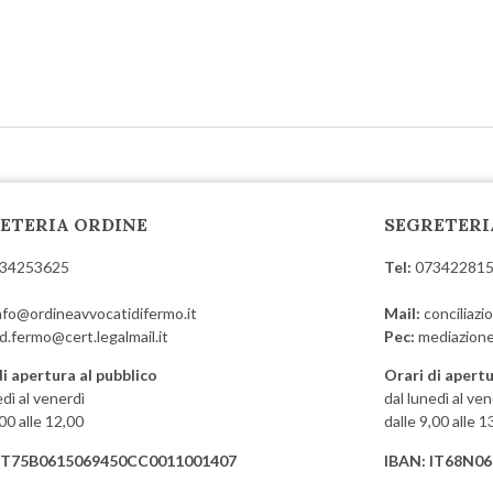
ETERIA ORDINE
SEGRETERI
34253625
Tel:
07342281
nfo@ordineavvocatidifermo.it
Mail:
conciliaz
d.fermo@cert.legalmail.it
Pec:
mediazione
di apertura al pubblico
Orari di apertu
edì al venerdì
dal lunedì al ven
,00 alle 12,00
dalle 9,00 alle 1
 IT75B0615069450CC0011001407
IBAN: IT68N0