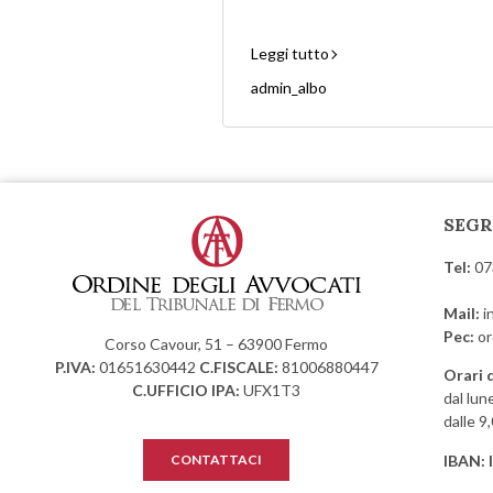
Leggi tutto
admin_albo
SEGR
Tel:
07
Mail:
i
Pec:
or
Corso Cavour, 51 – 63900 Fermo
P.IVA:
01651630442
C.FISCALE:
81006880447
Orari 
C.UFFICIO IPA:
UFX1T3
dal lun
dalle 9
IBAN:
CONTATTACI