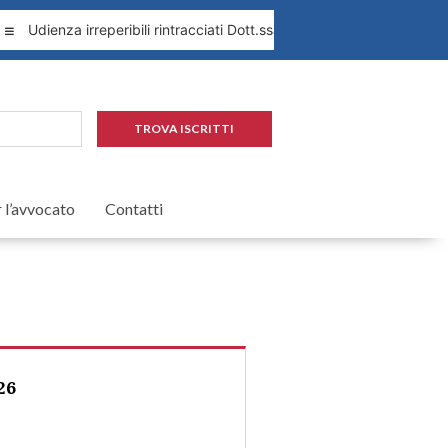
Udienza irreperibili rintracciati Dott.ssa Leopardi 1.09.2026
Pr
TROVA ISCRITTI
r l’avvocato
Contatti
26