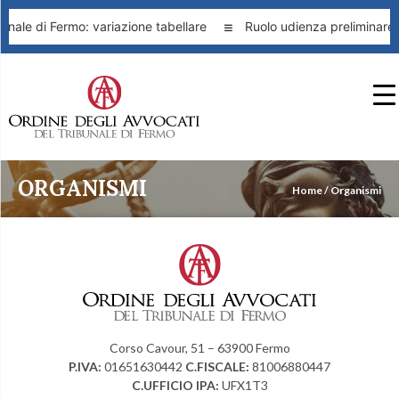
nale di Fermo: variazione tabellare
Ruolo udienza preliminare 
ORGANISMI
Home
/
Organismi
Corso Cavour, 51 – 63900 Fermo
P.IVA:
01651630442
C.FISCALE:
81006880447
C.UFFICIO IPA:
UFX1T3