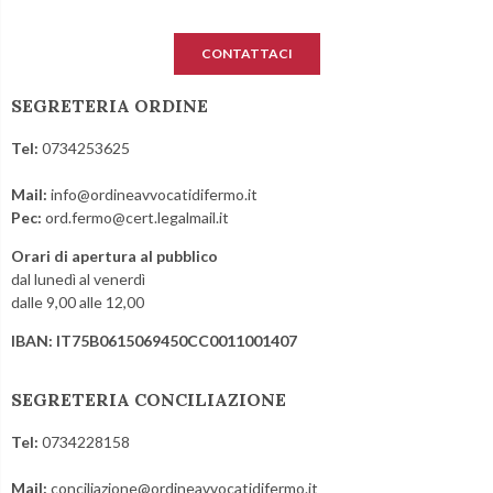
CONTATTACI
SEGRETERIA ORDINE
Tel:
0734253625
Mail:
info@ordineavvocatidifermo.it
Pec:
ord.fermo@cert.legalmail.it
Orari di apertura al pubblico
dal lunedì al venerdì
dalle 9,00 alle 12,00
IBAN: IT75B0615069450CC0011001407
SEGRETERIA CONCILIAZIONE
Tel:
0734228158
Mail:
conciliazione@ordineavvocatidifermo.it