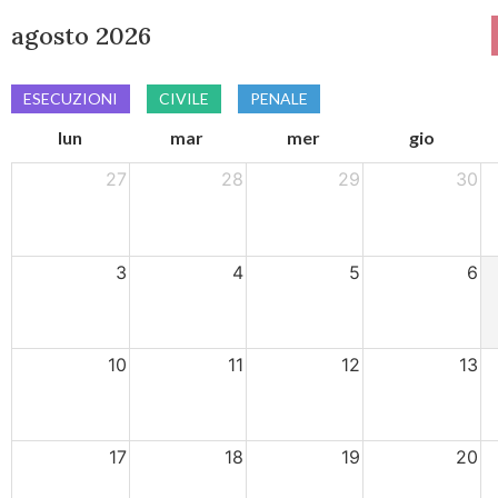
agosto 2026
ESECUZIONI
CIVILE
PENALE
lun
mar
mer
gio
27
28
29
30
3
4
5
6
10
11
12
13
17
18
19
20