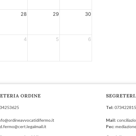
28
29
30
4
5
6
ETERIA ORDINE
SEGRETERI
34253625
Tel:
07342281
nfo@ordineavvocatidifermo.it
Mail:
conciliaz
d.fermo@cert.legalmail.it
Pec:
mediazione