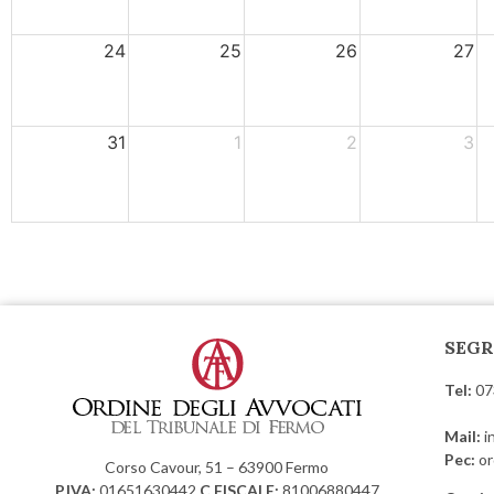
24
25
26
27
31
1
2
3
SEGR
Tel:
07
Mail:
i
Pec:
or
Corso Cavour, 51 – 63900 Fermo
P.IVA:
01651630442
C.FISCALE:
81006880447