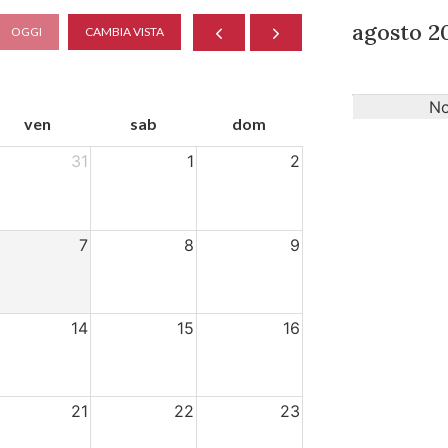
agosto 2
OGGI
CAMBIA VISTA
No
ven
sab
dom
31
1
2
7
8
9
14
15
16
21
22
23