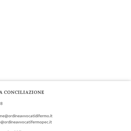
A CONCILIAZIONE
58
ione@ordineavvocatidifermo.it
@ordineavvocatifermopec.it