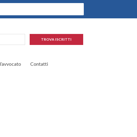
TROVA ISCRITTI
 l’avvocato
Contatti
Home
/
Calendario udienze