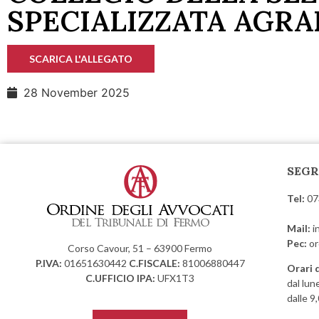
SPECIALIZZATA AGRA
SCARICA L'ALLEGATO
28 November 2025
SEGR
Tel:
07
Mail:
i
Pec:
or
Corso Cavour, 51 – 63900 Fermo
P.IVA:
01651630442
C.FISCALE:
81006880447
Orari 
C.UFFICIO IPA:
UFX1T3
dal lun
dalle 9