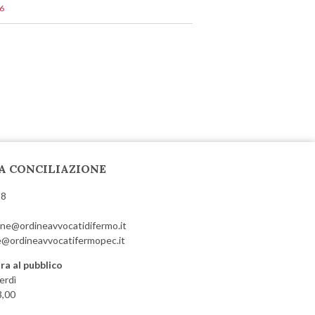
6
A CONCILIAZIONE
58
ione@ordineavvocatidifermo.it
@ordineavvocatifermopec.it
ra al pubblico
erdì
3,00