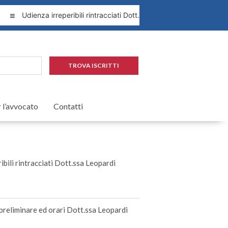
Udienza irreperibili rintracciati Dott.ssa Leopardi 1.09.2026
TROVA ISCRITTI
r l’avvocato
Contatti
ibili rintracciati Dott.ssa Leopardi
preliminare ed orari Dott.ssa Leopardi