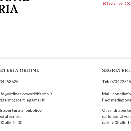
RIA
10 September 202
ETERIA ORDINE
SEGRETERI
34253625
Tel:
07342281
nfo@ordineavvocatidifermo.it
Mail:
conciliaz
d.fermo@cert.legalmail.it
Pec:
mediazione
di apertura al pubblico
Orari di apertu
edì al venerdì
dal lunedì al ven
,00 alle 12,00
dalle 9,00 alle 1