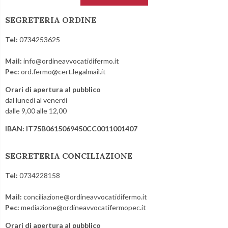
SEGRETERIA ORDINE
Tel:
0734253625
Mail:
info@ordineavvocatidifermo.it
Pec:
ord.fermo@cert.legalmail.it
Orari di apertura al pubblico
dal lunedì al venerdì
dalle 9,00 alle 12,00
IBAN: IT75B0615069450CC0011001407
SEGRETERIA CONCILIAZIONE
Tel:
0734228158
Mail:
conciliazione@ordineavvocatidifermo.it
Pec:
mediazione@ordineavvocatifermopec.it
Orari di apertura al pubblico