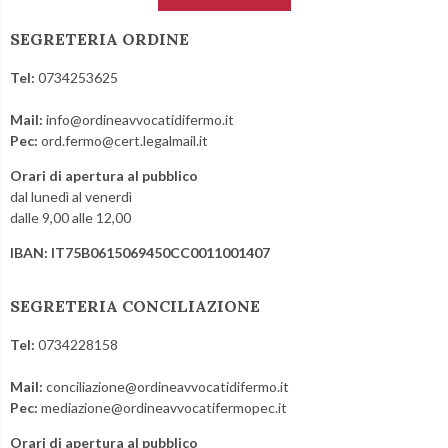
SEGRETERIA ORDINE
Tel:
0734253625
Mail:
info@ordineavvocatidifermo.it
Pec:
ord.fermo@cert.legalmail.it
Orari di apertura al pubblico
dal lunedì al venerdì
dalle 9,00 alle 12,00
IBAN: IT75B0615069450CC0011001407
SEGRETERIA CONCILIAZIONE
Tel:
0734228158
Mail:
conciliazione@ordineavvocatidifermo.it
Pec:
mediazione@ordineavvocatifermopec.it
Orari di apertura al pubblico