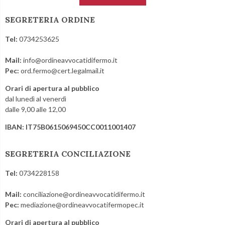
SEGRETERIA ORDINE
Tel:
0734253625
Mail:
info@ordineavvocatidifermo.it
Pec:
ord.fermo@cert.legalmail.it
Orari di apertura al pubblico
dal lunedì al venerdì
dalle 9,00 alle 12,00
IBAN: IT75B0615069450CC0011001407
SEGRETERIA CONCILIAZIONE
Tel:
0734228158
Mail:
conciliazione@ordineavvocatidifermo.it
Pec:
mediazione@ordineavvocatifermopec.it
Orari di apertura al pubblico