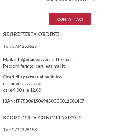
CONTATTACI
SEGRETERIA ORDINE
Tel:
0734253625
Mail:
info@ordineavvocatidifermo.it
Pec:
ord.fermo@cert.legalmail.it
Orari di apertura al pubblico
dal lunedì al venerdì
dalle 9,00 alle 12,00
IBAN: IT75B0615069450CC0011001407
SEGRETERIA CONCILIAZIONE
Tel:
0734228158