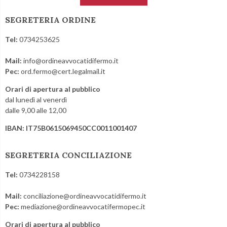
SEGRETERIA ORDINE
Tel:
0734253625
Mail:
info@ordineavvocatidifermo.it
Pec:
ord.fermo@cert.legalmail.it
Orari di apertura al pubblico
dal lunedì al venerdì
dalle 9,00 alle 12,00
IBAN: IT75B0615069450CC0011001407
SEGRETERIA CONCILIAZIONE
Tel:
0734228158
Mail:
conciliazione@ordineavvocatidifermo.it
Pec:
mediazione@ordineavvocatifermopec.it
Orari di apertura al pubblico