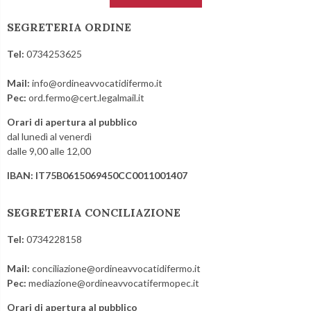
SEGRETERIA ORDINE
Tel:
0734253625
Mail:
info@ordineavvocatidifermo.it
Pec:
ord.fermo@cert.legalmail.it
Orari di apertura al pubblico
dal lunedì al venerdì
dalle 9,00 alle 12,00
IBAN: IT75B0615069450CC0011001407
SEGRETERIA CONCILIAZIONE
Tel:
0734228158
Mail:
conciliazione@ordineavvocatidifermo.it
Pec:
mediazione@ordineavvocatifermopec.it
Orari di apertura al pubblico