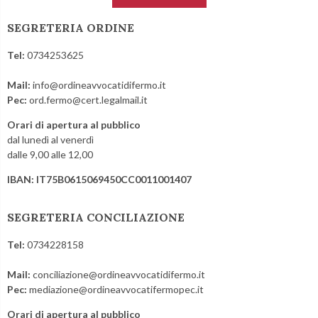
SEGRETERIA ORDINE
Tel:
0734253625
Mail:
info@ordineavvocatidifermo.it
Pec:
ord.fermo@cert.legalmail.it
Orari di apertura al pubblico
dal lunedì al venerdì
dalle 9,00 alle 12,00
IBAN: IT75B0615069450CC0011001407
SEGRETERIA CONCILIAZIONE
Tel:
0734228158
Mail:
conciliazione@ordineavvocatidifermo.it
Pec:
mediazione@ordineavvocatifermopec.it
Orari di apertura al pubblico