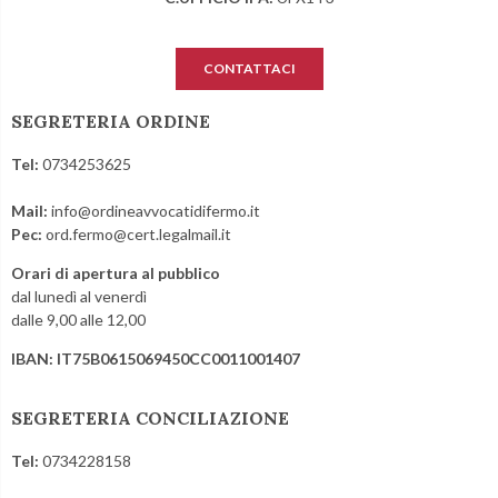
CONTATTACI
SEGRETERIA ORDINE
Tel:
0734253625
Mail:
info@ordineavvocatidifermo.it
Pec:
ord.fermo@cert.legalmail.it
Orari di apertura al pubblico
dal lunedì al venerdì
dalle 9,00 alle 12,00
IBAN: IT75B0615069450CC0011001407
SEGRETERIA CONCILIAZIONE
Tel:
0734228158