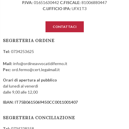
P.IVA:
01651630442
C.FISCALE:
81006880447
C.UFFICIO IPA:
UFX1T3
CONTATTACI
SEGRETERIA ORDINE
Tel:
0734253625
Mail:
info@ordineavvocatidifermo.it
Pec:
ord.fermo@cert.legalmail.it
Orari di apertura al pubblico
dal lunedì al venerdì
dalle 9,00 alle 12,00
IBAN: IT75B0615069450CC0011001407
SEGRETERIA CONCILIAZIONE
Tel:
0734228158