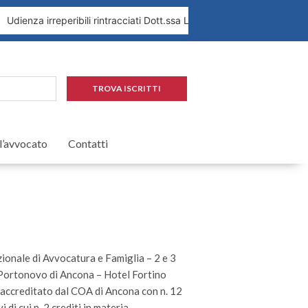
Udienza irreperibili rintracciati Dott.ssa Leopardi 1.09.2026
Pro
TROVA ISCRITTI
 l’avvocato
Contatti
onale di Avvocatura e Famiglia – 2 e 3
Portonovo di Ancona – Hotel Fortino
accreditato dal COA di Ancona con n. 12
i di cui n. 2 crediti in materia