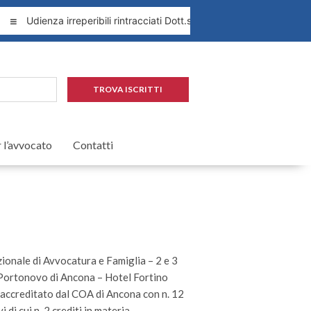
Udienza irreperibili rintracciati Dott.ssa Leopardi 1.09.2026
TROVA ISCRITTI
r l’avvocato
Contatti
onale di Avvocatura e Famiglia – 2 e 3
Portonovo di Ancona – Hotel Fortino
accreditato dal COA di Ancona con n. 12
i di cui n. 2 crediti in materia