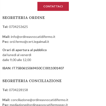
CONTATTACI
SEGRETERIA ORDINE
Tel:
0734253625
Mail:
info@ordineavvocatidifermo.it
Pec:
ord.fermo@cert.legalmail.it
Orari di apertura al pubblico
dal lunedì al venerdì
dalle 9,00 alle 12,00
IBAN: IT75B0615069450CC0011001407
SEGRETERIA CONCILIAZIONE
Tel:
0734228158
Mail:
conciliazione@ordineavvocatidifermo.it
Pec:
mediazione@ordineavvocatifermopec.it