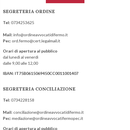
SEGRETERIA ORDINE
Tel:
0734253625
Mail:
info@ordineavvocatidifermo.it
Pec:
ord.fermo@cert.legalmail.it
Orari di apertura al pubblico
dal lunedì al venerdì
dalle 9,00 alle 12,00
IBAN: IT75B0615069450CC0011001407
SEGRETERIA CONCILIAZIONE
Tel:
0734228158
Mail:
conciliazione@ordineavvocatidifermo.it
Pec:
mediazione@ordineavvocatifermopec.it
Orari di apertura al pubblico