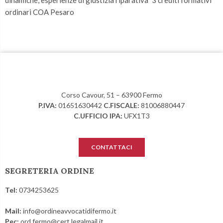
dinamiche, esperienze di giustizia riparativa” 3 crediti formativi
ordinari COA Pesaro
Corso Cavour, 51 – 63900 Fermo
P.IVA:
01651630442
C.FISCALE:
81006880447
C.UFFICIO IPA:
UFX1T3
CONTATTACI
SEGRETERIA ORDINE
Tel:
0734253625
Mail:
info@ordineavvocatidifermo.it
Pec:
ord.fermo@cert.legalmail.it