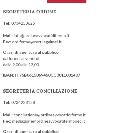
SEGRETERIA ORDINE
Tel:
0734253625
Mail:
info@ordineavvocatidifermo.it
Pec:
ord.fermo@cert.legalmail.it
Orari di apertura al pubblico
dal lunedì al venerdì
dalle 9,00 alle 12,00
IBAN: IT75B0615069450CC0011001407
SEGRETERIA CONCILIAZIONE
Tel:
0734228158
Mail:
conciliazione@ordineavvocatidifermo.it
Pec:
mediazione@ordineavvocatifermopec.it
Orari di apertura al pubblico