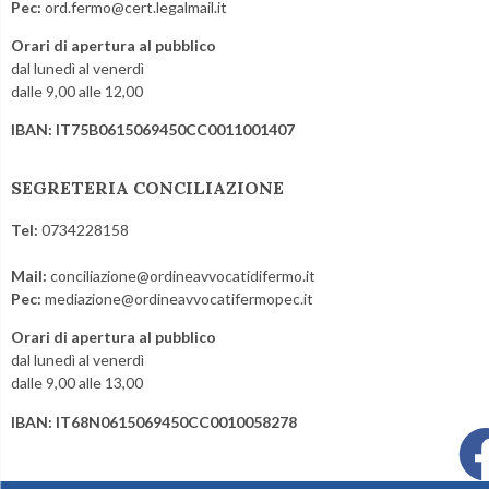
Pec:
ord.fermo@cert.legalmail.it
Orari di apertura al pubblico
dal lunedì al venerdì
dalle 9,00 alle 12,00
IBAN: IT75B0615069450CC0011001407
SEGRETERIA CONCILIAZIONE
Tel:
0734228158
Mail:
conciliazione@ordineavvocatidifermo.it
Pec:
mediazione@ordineavvocatifermopec.it
Orari di apertura al pubblico
dal lunedì al venerdì
dalle 9,00 alle 13,00
IBAN: IT68N0615069450CC0010058278